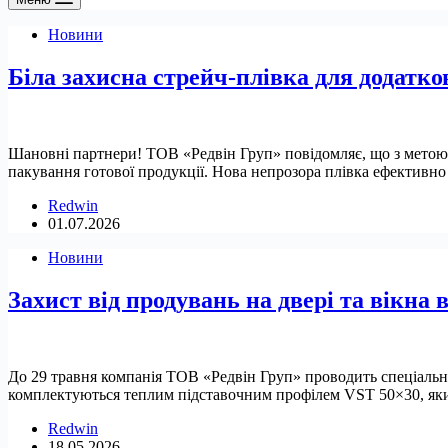
Новини
Біла захисна стрейч-плівка для додатково
Шановні партнери! ТОВ «Редвін Груп» повідомляє, що з метою д
пакування готової продукції. Нова непрозора плівка ефектив
Redwin
01.07.2026
Новини
Захист від продувань на двері та вікна в
До 29 травня компанія ТОВ «Редвін Груп» проводить спеціальну
комплектуються теплим підставочним профілем VST 50×30, яки
Redwin
18.05.2026