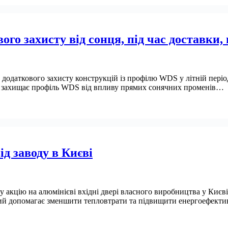
го захисту від сонця, під час доставки, 
одаткового захисту конструкцій із профілю WDS у літній період
но захищає профіль WDS від впливу прямих сонячних променів…
ід заводу в Києві
 акцію на алюмінієві вхідні двері власного виробництва у Києві
й допомагає зменшити тепловтрати та підвищити енергоефектив