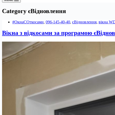
Category
єВідновлення
#ОкнаСОткосами
,
096-145-40-40
,
єВідновлення
,
вікна W
Вікна з відкосами за програмою єВідно