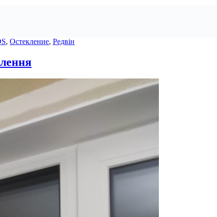
DS
,
Остекление
,
Редвін
влення