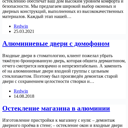
остеклению обеспечат ваш дом высоким уровнем комфорта и
безопасности. Мы предлагаем широкий выбор оконных и
дверных конструкций, выполненных из высококачественных
материалов. Каждый этап нашей…
Redwin
25.03.2021
Алюминиевые двери с домофоном
Входные двери в стоматологию, клиент пожелал убрать
тяжёлую бронированную дверь, которая обшита дермантином,
отчего смотрится невзрачно и непрезентабельно. А заменить
её на алюминиевые двери входной группы с цельным
стеклопакетом. Поэтому был произведён демонтаж старой
двери с сохранением целостности створки и…
Redwin
14.08.2018
Остекление магазина в алюминии
Изготовление пристройки к магазину с нуля: – демонтаж
дверного проёма в стене; – остекление окон и входные двери