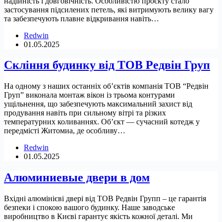
надійність і довговічність. Особливістю проєкту стало
застосування підсилених петель, які витримують велику вагу
та забезпечують плавне відкривання навіть…
Redwin
01.05.2025
Скління будинку від ТОВ Редвін Груп
На одному з наших останніх об’єктів компанія ТОВ “Редвін
Груп” виконала монтаж вікон із трьома контурами
ущільнення, що забезпечують максимальний захист від
продування навіть при сильному вітрі та різких
температурних коливаннях. Об’єкт — сучасний котедж у
передмісті Житомиа, де особливу…
Redwin
01.05.2025
Алюминиевые двери в дом
Вхідні алюмінієві двері від ТОВ Редвін Групп – це гарантія
безпеки і спокою вашого будинку. Наше заводське
виробництво в Києві гарантує якість кожної деталі. Ми