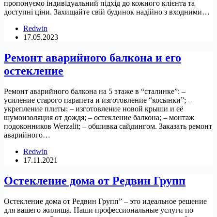
пропонуємо індивідуальний підхід до кожного клієнта та
доступні ціни. Захищайте свій будинок надійно з входними…
Redwin
17.05.2023
Ремонт аварийного балкона и его
остекление
Ремонт аварийного балкона на 5 этаже в “сталинке”: –
усиление старого парапета и изготовление “косынки”; –
укрепление плиты; – изготовление новой крыши и её
шумоизоляция от дождя; – остекление балкона; – монтаж
подоконников Werzalit; – обшивка сайдингом. Заказать ремонт
аварийного…
Redwin
17.11.2021
Остекление дома от Редвин Групп
Остекление дома от Редвин Групп” – это идеальное решение
для вашего жилища. Наши профессиональные услуги по