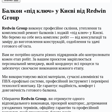
Балкон «під ключ» у Києві від Redwin
Group
Redwin Group
виконує професійне скління, утеплення та
комплексний ремонт балконів і лоджій «під ключ» у Києві.
Ми беремо на себе весь комплекс робіт — від консультації та
заміру до виготовлення конструкцій, оздоблення та здачі
готового об’єкта.
Вам не потрібно шукати різних підрядників або контролювати
кожен етап робіт. За вашим проєктом закріплюється
персональний менеджер, який координує всі процеси та
забезпечує своєчасне виконання кожного етапу.
Ми використовуємо якісні матеріали, сучасні алюмінієві та
ПВХ-профільні системи, професійний інструмент і перевірені
технології монтажу. Це гарантує надійність, комфорт і
довговічність готового балкона.
Обираючи
Redwin Group
, ви отримуєте одного
відповідального виконавця, прозорий кошторис, дотримання
узгоджених термінів, офіційну гарантію та професійний