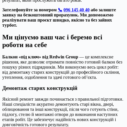
результат, який прослужить багато років.
Зателефонуйте за номером
📞
096 145 40 40
або залиште
заявку на безкоштовний прорахунок. Ми допоможемо
реалізувати ваш проєкт швидко, якісно та без зайвих
турбот.
Ми цінуємо ваш час і беремо всі
роботи на себе
Балкон «під ключ» від Redwin Group
— це комплексне
рішення, яке дозволяє отримати повністю готовий балкон без
пошуку різних підрядників. Ми виконуємо весь цикл робіт:
від демонтажу старих конструкцій до професійного скління,
утеплення, оздоблення та здачі готового об’єкта.
Демонтаж старих конструкцій
Якісний ремонт завжди починається з правильної підготовки.
Наші спеціалісти акуратно демонтують старі вікна, двері,
облицювання та інші конструкції, після чого готують стіни,
підлогу, стелю й монтажні отвори до виконання наступних
етапів робіт. Це забезпечує надійність нових конструкцій і
довговічність готового результату.