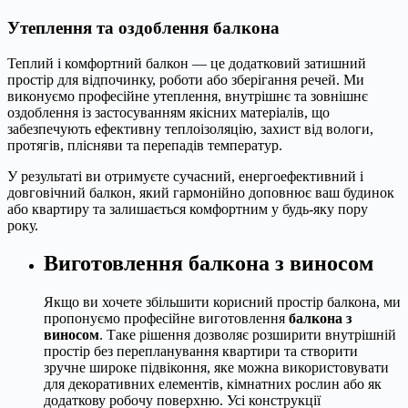
Утеплення та оздоблення балкона
Теплий і комфортний балкон — це додатковий затишний
простір для відпочинку, роботи або зберігання речей. Ми
виконуємо професійне утеплення, внутрішнє та зовнішнє
оздоблення із застосуванням якісних матеріалів, що
забезпечують ефективну теплоізоляцію, захист від вологи,
протягів, плісняви та перепадів температур.
У результаті ви отримуєте сучасний, енергоефективний і
довговічний балкон, який гармонійно доповнює ваш будинок
або квартиру та залишається комфортним у будь-яку пору
року.
Виготовлення балкона з виносом
Якщо ви хочете збільшити корисний простір балкона, ми
пропонуємо професійне виготовлення
балкона з
виносом
. Таке рішення дозволяє розширити внутрішній
простір без перепланування квартири та створити
зручне широке підвіконня, яке можна використовувати
для декоративних елементів, кімнатних рослин або як
додаткову робочу поверхню. Усі конструкції