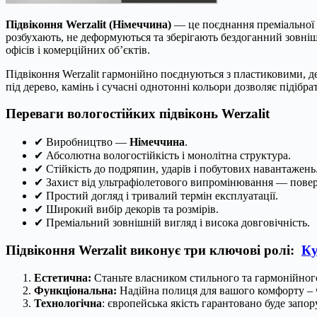
Підвіконня Werzalit (Німеччина)
— це поєднання преміальної н
розбухають, не деформуються та зберігають бездоганний зовніш
офісів і комерційних об’єктів.
Підвіконня Werzalit гармонійно поєднуються з пластиковими, 
під дерево, камінь і сучасні однотонні кольори дозволяє підібр
Переваги вологостійких підвіконь Werzalit
✔ Виробництво —
Німеччина
.
✔ Абсолютна вологостійкість і монолітна структура.
✔ Стійкість до подряпин, ударів і побутових навантажень
✔ Захист від ультрафіолетового випромінювання — повер
✔ Простий догляд і тривалий термін експлуатації.
✔ Широкий вибір декорів та розмірів.
✔ Преміальний зовнішній вигляд і висока довговічність.
Підвіконня Werzalit виконує три ключові ролі:
Ку
Естетична:
Станьте власником стильного та гармонійного
Функціональна:
Надійна полиця для вашого комфорту – ч
Технологічна
: європейська якість гарантовано буде зап