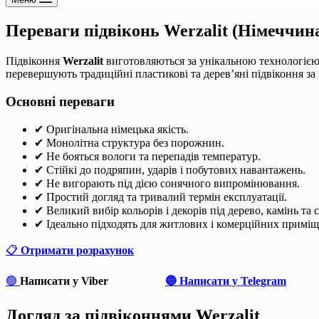
Переваги підвіконь Werzalit (Німеччин
Підвіконня
Werzalit
виготовляються за унікальною технологією
перевершують традиційні пластикові та дерев’яні підвіконня за 
Основні переваги
✔ Оригінальна німецька якість.
✔ Монолітна структура без порожнин.
✔ Не бояться вологи та перепадів температур.
✔ Стійкі до подряпин, ударів і побутових навантажень.
✔ Не вигорають під дією сонячного випромінювання.
✔ Простий догляд та тривалий термін експлуатації.
✔ Великий вибір кольорів і декорів під дерево, камінь та с
✔ Ідеально підходять для житлових і комерційних приміщ
📋
Отримати розрахунок
🟢
Написати у Viber
🔵 Написати у Telegram
Догляд за підвіконнями Werzalit