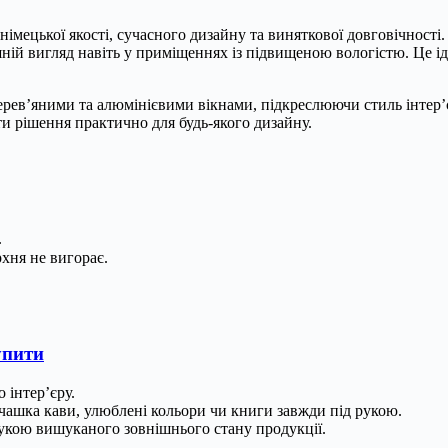
імецької якості, сучасного дизайну та виняткової довговічності.
ній вигляд навіть у приміщеннях із підвищеною вологістю. Це ід
дерев’яними та алюмінієвими вікнами, підкреслюючи стиль інтер
ати рішення практично для будь-якого дизайну.
.
хня не вигорає.
пити
 інтер’єру.
ашка кави, улюблені кольори чи книги завжди під рукою.
орукою вишуканого зовнішнього стану продукції.