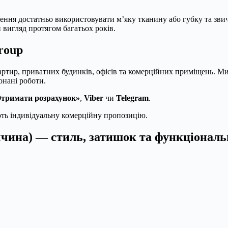
щення достатньо використовувати м’яку тканину або губку та зви
й вигляд протягом багатьох років.
roup
квартир, приватних будинків, офісів та комерційних приміщень.
онані роботи.
тримати розрахунок»
,
Viber
чи
Telegram
.
ють індивідуальну комерційну пропозицію.
еччина) — стиль, затишок та функціональ