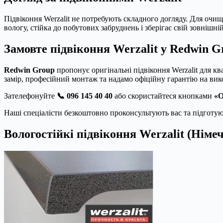
Підвіконня Werzalit не потребують складного догляду. Для очи
вологу, стійка до побутових забруднень і зберігає свій зовнішні
Замовте підвіконня Werzalit у Redwin G
Redwin Group
пропонує оригінальні підвіконня Werzalit для 
замір, професійний монтаж та надамо офіційну гарантію на вик
Зателефонуйте
📞 096 145 40 40
або скористайтеся кнопками
«О
Наші спеціалісти безкоштовно проконсультують вас та підготу
Вологостійкі підвіконня Werzalit (Нім