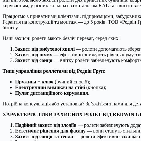
керуванням, у різних кольорах за каталогом RAL та з виготовл
Працюємо з приватними клієнтами, підприємцями, забудовника
Гарантія на конструкції та монтаж — до 5 років. ТОВ «Редвін 
бізнесу.
Наші захисні ролети мають безліч переваг, серед яких:
Захист від вибухової хвилі
— ролети допомагають зберегт
Захист від шуму
— ефективно знижують рівень шуму ззовн
Захист від сонця
— влітку ролети забезпечують комфортн
Типи управління роллетами від Редвін Груп:
Пружина + ключ
(ручний спосіб);
Електричний вимикач на стіні
(кнопка);
Пульт дистанційного керування
.
Потрібна консультація або установка? Зв’яжіться з нами для дет
ХАРАКТЕРИСТИКИ ЗАХИСНИХ РОЛЕТ ВІД REDWIN G
Надійний захист від злодіїв
— ролети забезпечують додат
Естетичне рішення для фасаду
— вони стануть стильним
Захист від сонця та тепла
— ролети ефективно захищають