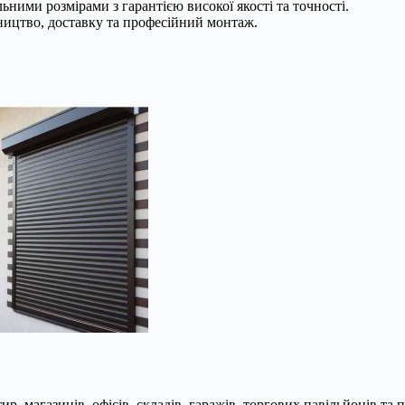
ними розмірами з гарантією високої якості та точності.
ництво, доставку та професійний монтаж.
р, магазинів, офісів, складів, гаражів, торгових павільйонів та