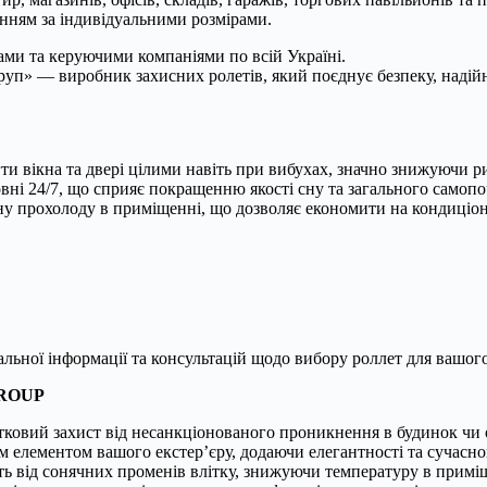
енням за індивідуальними розмірами.
ми та керуючими компаніями по всій Україні.
Груп» — виробник захисних ролетів, який поєднує безпеку, надій
и вікна та двері цілими навіть при вибухах, значно знижуючи 
і 24/7, що сприяє покращенню якості сну та загального самопо
у прохолоду в приміщенні, що дозволяє економити на кондиціон
альної інформації та консультацій щодо вибору роллет для вашого
ROUP
ковий захист від несанкціонованого проникнення в будинок чи 
 елементом вашого екстер’єру, додаючи елегантності та сучасно
 від сонячних променів влітку, знижуючи температуру в примі