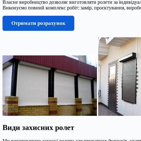
Власне виробництво дозволяє виготовляти ролети за індивідуаль
Виконуємо повний комплекс робіт: замір, проєктування, вироб
Отримати розрахунок
Види захисних ролет
Ми виготовляємо захисні ролети для приватних будинків, кварти