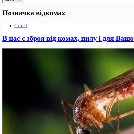
Позначка
відкомах
Статті
В нас є зброя від комах, пилу і для Вашо