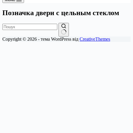
Позначка
двери с цельным стеклом
Немає
Copyright © 2026 - тема WordPress від
CreativeThemes
результатів