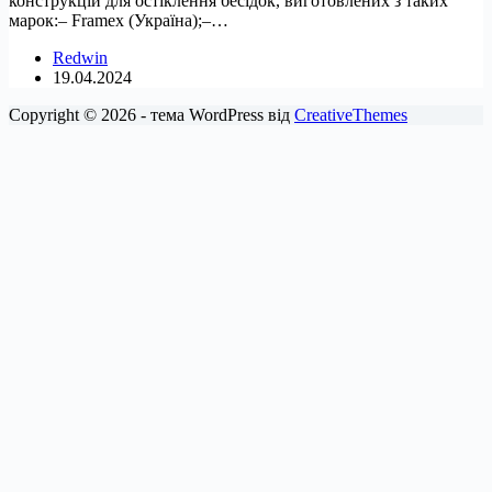
конструкцій для остіклення бесідок, виготовлених з таких
марок:– Framex (Україна);–…
Redwin
19.04.2024
Copyright © 2026 - тема WordPress від
CreativeThemes