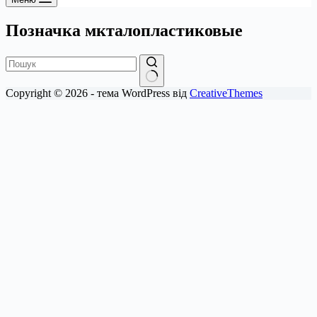
Позначка
мкталопластиковые
Немає
Copyright © 2026 - тема WordPress від
CreativeThemes
результатів