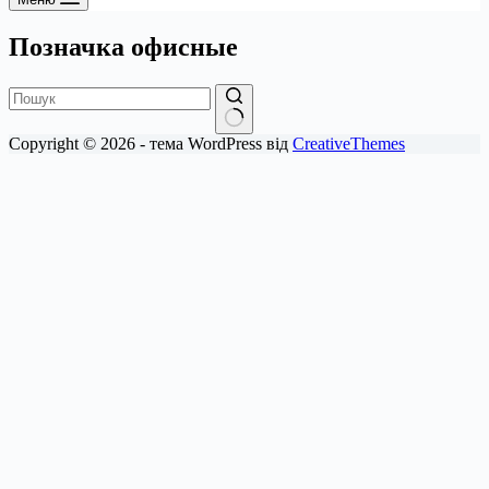
Позначка
офисные
Немає
Copyright © 2026 - тема WordPress від
CreativeThemes
результатів