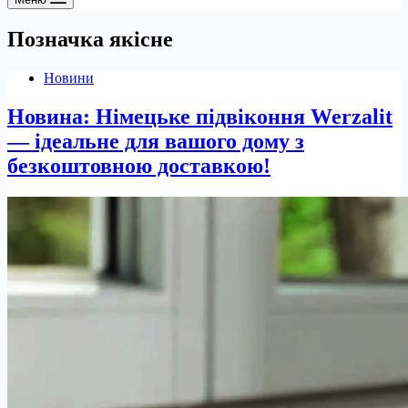
Позначка
якісне
Новини
Новина: Німецьке підвіконня Werzalit
— ідеальне для вашого дому з
безкоштовною доставкою!