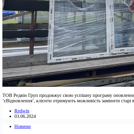
ТОВ Редвін Груп продовжує свою успішну програму оновлення в
‘єВідновлення’, клієнти отримують можливість замінити старі в
Redwin
03.06.2024
Новини