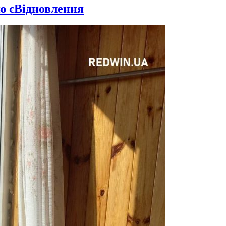
ю єВідновлення