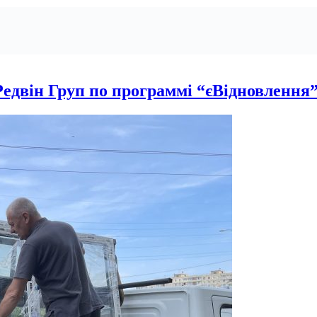
Редвін Груп по программі “єВідновлення