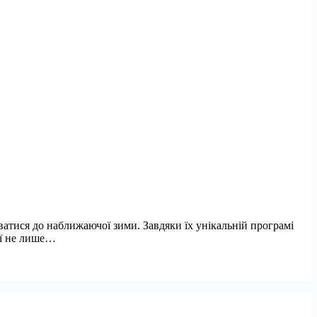
тися до наближаючої зими. Завдяки їх унікальній програмі
нії не лише…