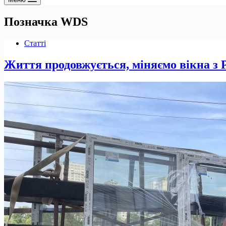
Позначка
WDS
Статті
Життя продовжується, міняємо вікна з 