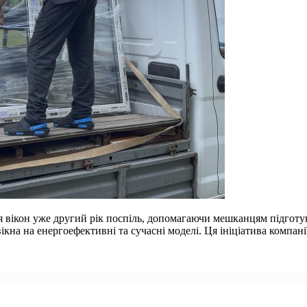
ікон уже другий рік поспіль, допомагаючи мешканцям підготува
ікна на енергоефективні та сучасні моделі. Ця ініціатива компа