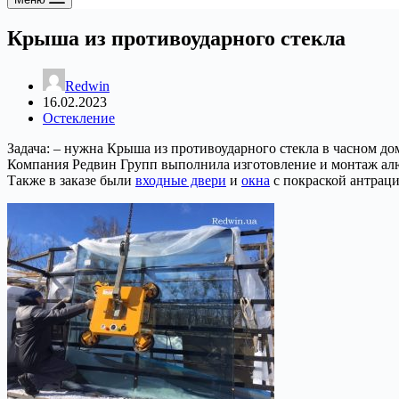
Крыша из противоударного стекла
Redwin
16.02.2023
Остекление
Задача: – нужна Крыша из противоударного стекла в часном дом
Компания Редвин Групп выполнила изготовление и монтаж алю
Также в заказе были
входные двери
и
окна
с покраской антраци