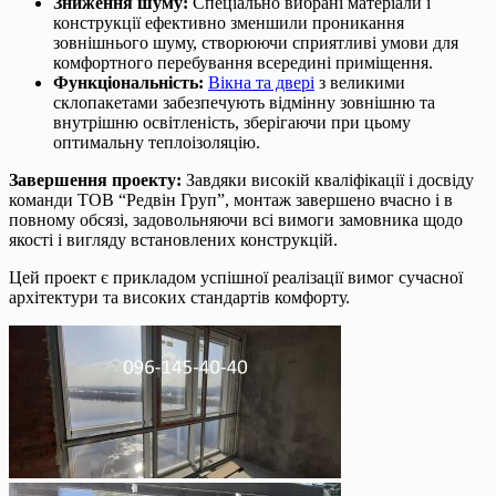
Зниження шуму:
Спеціально вибрані матеріали і
конструкції ефективно зменшили проникання
зовнішнього шуму, створюючи сприятливі умови для
комфортного перебування всередині приміщення.
Функціональність:
Вікна та двері
з великими
склопакетами забезпечують відмінну зовнішню та
внутрішню освітленість, зберігаючи при цьому
оптимальну теплоізоляцію.
Завершення проекту:
Завдяки високій кваліфікації і досвіду
команди ТОВ “Редвін Груп”, монтаж завершено вчасно і в
повному обсязі, задовольняючи всі вимоги замовника щодо
якості і вигляду встановлених конструкцій.
Цей проект є прикладом успішної реалізації вимог сучасної
архітектури та високих стандартів комфорту.