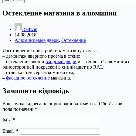
Остекление магазина в алюминии
Redwin
14.08.2018
Алюминиевые двери
,
Остекление
Изготовление пристройки к магазину с нуля:
– демонтаж дверного проёма в стене;
– остекление окон и
входные двери
из “тёплого” алюминия с
односторонней покраской в синий цвет по RAL;
– отделка стен серым композитом;
–
фасадное остекление
магазина.
Залишити відповідь
Ваша e-mail адреса не оприлюднюватиметься.
Обов’язкові
поля позначені
*
Ім’я
*
Email
*